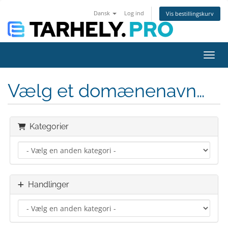
Dansk
Log ind
Vis bestillingskurv
Skift
Vælg et domænenavn…
Kategorier
Handlinger