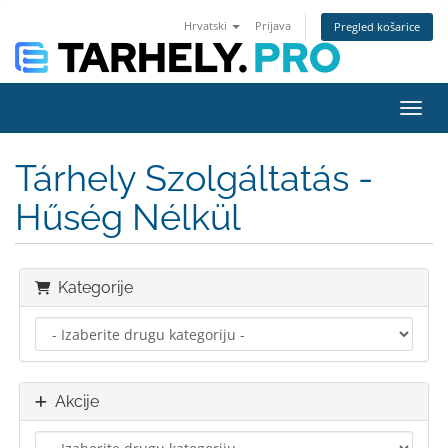
Hrvatski
Prijava
Pregled košarice
Preba
Tárhely Szolgáltatás -
Hűség Nélkül
Kategorije
Akcije