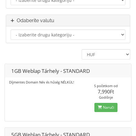
Odaberite valutu
1GB Weblap Tárhely - STANDARD
Díjmentes Domain Név és hűség NÉLKÜL!
S početkom od
7,990Ft
Godišnje
Naruči
5GB Weblap Tárhely - STANDARD