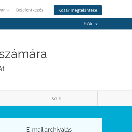
yar
Bejelentkezés
Kosár megtekintése
Fiók
n számára
ét
GYIK
E-mail archiválás