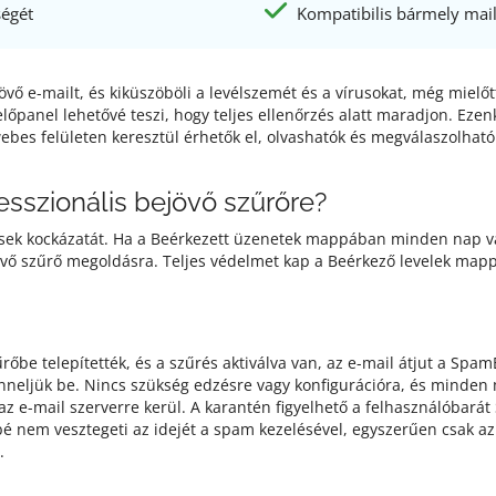
ségét
Kompatibilis bármely mail
jövő e-mailt, és kiküszöböli a levélszemét és a vírusokat, még mie
zelőpanel lehetővé teszi, hogy teljes ellenőrzés alatt maradjon. Eze
 webes felületen keresztül érhetők el, olvashatók és megválaszolható
esszionális bejövő szűrőre?
ések kockázatát. Ha a Beérkezett üzenetek mappában minden nap va
jövő szűrő megoldásra. Teljes védelmet kap a Beérkező levelek map
őbe telepítették, és a szűrés aktiválva van, az e-mail átjut a Spam
nneljük be. Nincs szükség edzésre vagy konfigurációra, és minden
 e-mail szerverre kerül. A karantén figyelhető a felhasználóbarát
bé nem vesztegeti az idejét a spam kezelésével, egyszerűen csak az
.