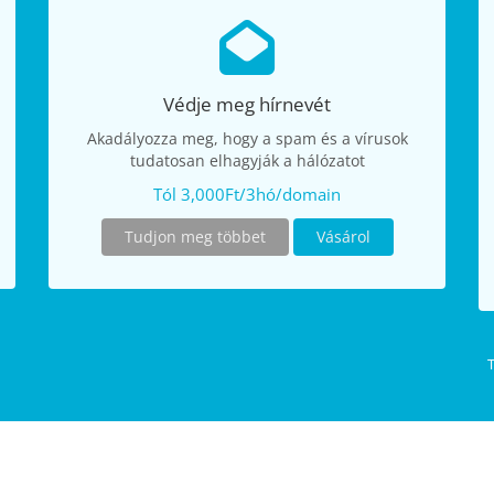
Védje meg hírnevét
Akadályozza meg, hogy a spam és a vírusok
tudatosan elhagyják a hálózatot
Tól 3,000Ft/3hó/domain
Tudjon meg többet
Vásárol