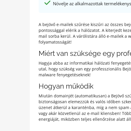
Növelje az alkalmazottak termelékeny
A bejövő e-mailek szűrése kiszűri az összes be
pontossággal elérik a hálózatot. A kiterjedt ke
mail sorba kerül. A várólistára álló e-mailek a
folyamatosságát!
Miért van szüksége egy prof
Hagyja abba az informatikai hálózati fenyeget
utal, hogy szükség van egy professzionális Be
malware fenyegetéseknek!
Hogyan működik
Miután domainjét (automatikusan) a Bejövő szűr
biztonságosan elemezzük és valós időben szke
üzenet átkerül a karanténba, míg a nem spam az
vagy akár közvetlenül az e-mail kliensben! Töb
energiáját, miközben teljes ellenőrzése alatt áll