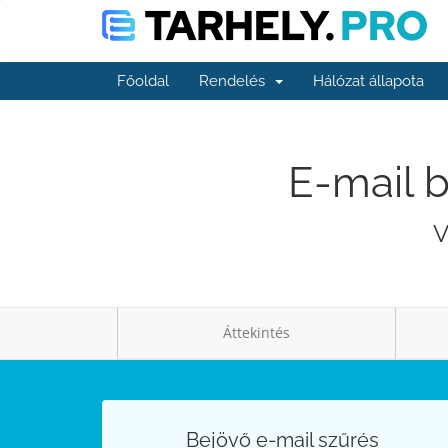
Főoldal
Rendelés
Hálózat állapota
E-mail b
V
Áttekintés
Bejövő e-mail szűrés