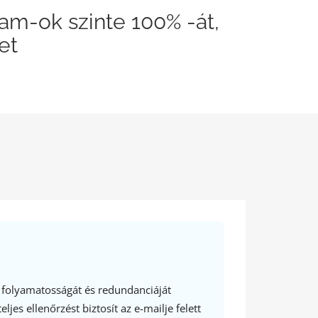
pam-ok szinte 100% -át,
et
 folyamatosságát és redundanciáját
ljes ellenőrzést biztosít az e-mailje felett