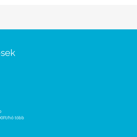
ések
b
00Ft/hó több