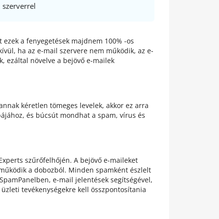
 szerverrel
lőtt ezek a fenyegetések majdnem 100% -os
nkívül, ha az e-mail szervere nem működik, az e-
k, ezáltal növelve a bejövő e-mailek
nnak kéretlen tömeges levelek, akkor ez arra
pájához, és búcsút mondhat a spam, vírus és
Experts szűrőfelhőjén. A bejövő e-maileket
 működik a dobozból. Minden spamként észlelt
 SpamPanelben, e-mail jelentések segítségével,
 üzleti tevékenységekre kell összpontosítania