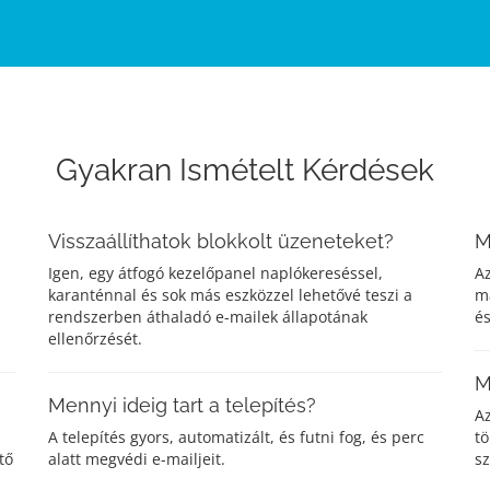
Gyakran Ismételt Kérdések
Visszaállíthatok blokkolt üzeneteket?
M
Igen, egy átfogó kezelőpanel naplókereséssel,
Az
karanténnal és sok más eszközzel lehetővé teszi a
ma
rendszerben áthaladó e-mailek állapotának
és
ellenőrzését.
M
Mennyi ideig tart a telepítés?
Az
A telepítés gyors, automatizált, és futni fog, és perc
tö
tő
alatt megvédi e-mailjeit.
sz