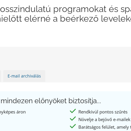
 rosszindulatú programokat és s
ielőtt elérné a beérkező levelek
E-mail archiválás
mindezen előnyöket biztosítja...
enyképes áron
Rendkívül pontos szűrés
Növelje a bejövő e-mailek
Barátságos felület, amely te