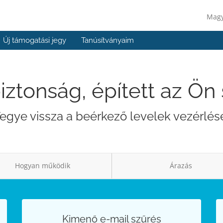
Mag
Új támogatási jegy
Tanúsítványaim
iztonság, épített az Ö
egye vissza a beérkező levelek vezérlés
Hogyan működik
Árazás
Kimenő e-mail szűrés