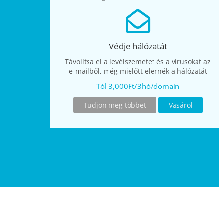
Védje hálózatát
Távolítsa el a levélszemetet és a vírusokat az
e-mailből, még mielőtt elérnék a hálózatát
Tól 3,000Ft/3hó/domain
Tudjon meg többet
Vásárol